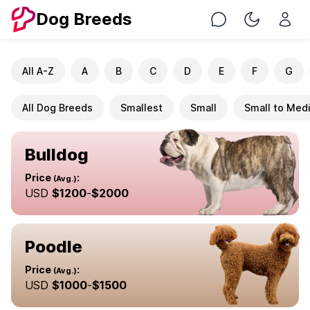
Dog Breeds
Chat
Toggle Nig
All A-Z
A
B
C
D
E
F
G
All Dog Breeds
Smallest
Small
Small to Med
Bulldog
Price
:
(Avg.)
USD
$
1200
-
$
2000
Poodle
Price
:
(Avg.)
USD
$
1000
-
$
1500