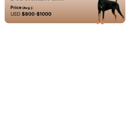
Price
:
(Avg.)
USD
$
800
-
$
1000