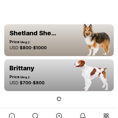
Shetland Sheepdog
Price
:
(Avg.)
USD
$
800
-
$
1000
Brittany
Price
:
(Avg.)
USD
$
700
-
$
800